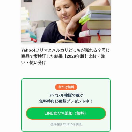
Yahoo!フリマとメルカリどっちが売れる？同じ
商品で実検証した結果【2026年版】比較・違
い・使い分け
今だけ無料
アパレル物販で稼ぐ
無料特典15種類プレゼント中！
LINE友だち追加（無料）
登録者数 24,915名突破