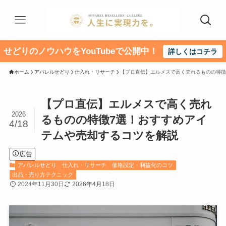
せどりのノウハウをYouTubeで公開中！
詳しくはコチラ
ホーム
アパレルせどり
仕入れ・リサーチ
【プロ直伝】エルメスで高く売れるものの特徴
【プロ直伝】エルメスで高く売れ
2026
るものの特徴7選！おすすめアイ
4/18
テムや売却するコツを解説
広告
アパレルせどり
仕入れ・リサーチ
価格設定・利益化のコツ
出品・売り方テクニック
2024年11月30日
2026年4月18日