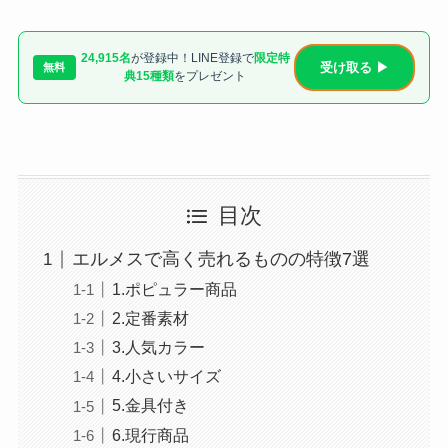
24,915名
が登録中！LINE登録で
限定特
受け取る ▶
無料
典15種類
をプレゼント
目次
エルメスで高く売れるものの特徴7選
1.ポピュラー商品
2.定番素材
3.人気カラー
4.小さいサイズ
5.金具付き
6.現行商品