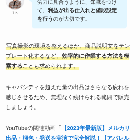
労力に見合うように、知識をつけ
て、
利益が出る仕入れと値段設定
ＴＫ
を行う
のが大切です。
写真撮影の環境を整えるほか、商品説明文をテン
プレート化するなど、
効率的に作業する方法を模
索する
ことも求められます。
キャパシティを超えた量の出品はさらなる疲れを
感じさせるため、無理なく続けられる範囲で販売
しましょう。
YouTubeの関連動画「
【2023年最新版】メルカリ
出品・梱包・発送を実演で完全解説！【アパレル