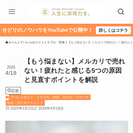
せどりのノウハウをYouTubeで公開中！
詳しくはコチラ
ホーム
アパレルせどり
トラブル・対策
【もう悩まない】メルカリで売れない！疲れたと
【もう悩まない】メルカリで売れ
2026
ない！疲れたと感じる5つの原因
4/18
と見直すポイントを解説
広告
アパレルせどり
トラブル・対策
仕入れ・リサーチ
出品・売り方テクニック
2025年2月1日
2026年4月18日