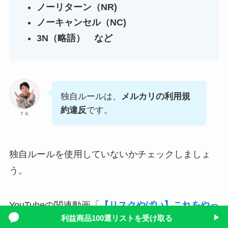
ノーリターン（NR)
ノーキャンセル（NC)
3N（略語） など
独自ルールは、
メルカリの利用規
約違反
です。
ＴＫ
独自ルールを使用していないかチェックしましょ
う。
YouTubeの関連動画「
【リスクやばい】これをやっ
利益商品100選リストを受け取る
▶
たら即垢BAN！知らないとアカウント失います