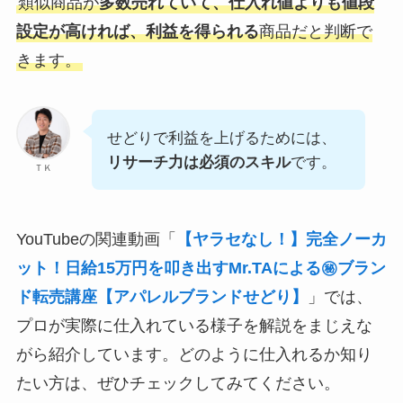
類似商品が
多数売れていて、仕入れ値よりも値段
設定が高ければ、利益を得られる
商品だと判断で
きます。
せどりで利益を上げるためには、
リサーチ力は必須のスキル
です。
ＴＫ
YouTubeの関連動画「
【ヤラセなし！】完全ノーカ
ット！日給15万円を叩き出すMr.TAによる㊙️ブラン
ド転売講座【アパレルブランドせどり】
」では、
プロが実際に仕入れている様子を解説をまじえな
がら紹介しています。どのように仕入れるか知り
たい方は、ぜひチェックしてみてください。