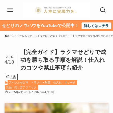
せどりのノウハウをYouTubeで公開中！
詳しくはコチラ
ホーム
アパレルせどり
トラブル・対策
【完全ガイド】ラクマせどりで成功を勝ち取る手
【完全ガイド】ラクマせどりで成
2026
功を勝ち取る手順を解説！仕入れ
4/18
のコツや禁止事項も紹介
広告
アパレルせどり
トラブル・対策
仕入れ・リサーチ
出品・売り方テクニック
2025年2月28日
2026年4月18日