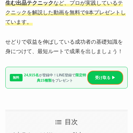
生む出品テクニック
など、プロが実践しているテ
クニックを解説した動画を無料で9本プレゼントし
ています。
せどりで収益を伸ばしている成功者の基礎知識を
身につけて、最短ルートで成果を出しましょう！
24,915名
が登録中！LINE登録で
限定特
受け取る ▶
無料
典15種類
をプレゼント
目次