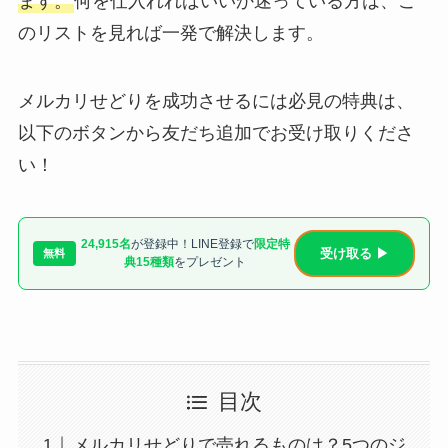
ます。
何を仕入れればいいか迷っている方は、こ
のリストを見れば一発で解決します。
メルカリせどりを成功させるには必見の特典は、
以下のボタンから友だち追加でお受け取りくださ
い！
24,915名
が登録中！LINE登録で
限定特
受け取る ▶
無料
典15種類
をプレゼント
目次
メルカリせどりで売れるものは？5つのジ